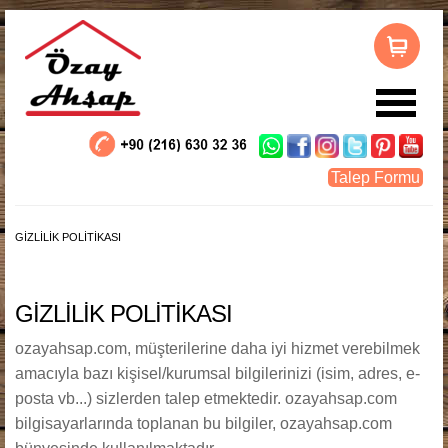
LOG IN
OR
REGISTER
Talep Formu
Kullanıcı Adı
GIZLILIK POLITIKASI
Parola
GİZLİLİK POLİTİKASI
Beni Hatırla
ozayahsap.com, müşterilerine daha iyi hizmet verebilmek
amacıyla bazı kişisel/kurumsal bilgilerinizi (isim, adres, e-
posta vb...) sizlerden talep etmektedir. ozayahsap.com
bilgisayarlarında toplanan bu bilgiler, ozayahsap.com