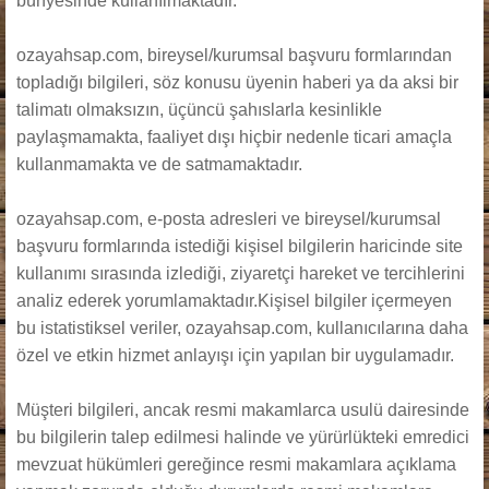
bünyesinde kullanılmaktadır.
Parolanızı mı unuttunuz?
Kullanıcı adınızı mı unuttunuz?
ozayahsap.com, bireysel/kurumsal başvuru formlarından
topladığı bilgileri, söz konusu üyenin haberi ya da aksi bir
talimatı olmaksızın, üçüncü şahıslarla kesinlikle
paylaşmamakta, faaliyet dışı hiçbir nedenle ticari amaçla
kullanmamakta ve de satmamaktadır.
ozayahsap.com, e-posta adresleri ve bireysel/kurumsal
başvuru formlarında istediği kişisel bilgilerin haricinde site
kullanımı sırasında izlediği, ziyaretçi hareket ve tercihlerini
analiz ederek yorumlamaktadır.Kişisel bilgiler içermeyen
bu istatistiksel veriler, ozayahsap.com, kullanıcılarına daha
özel ve etkin hizmet anlayışı için yapılan bir uygulamadır.
Müşteri bilgileri, ancak resmi makamlarca usulü dairesinde
bu bilgilerin talep edilmesi halinde ve yürürlükteki emredici
mevzuat hükümleri gereğince resmi makamlara açıklama