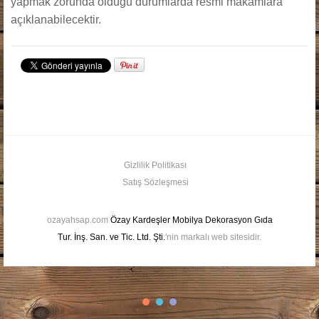
yapmak zorunda olduğu durumlarda resmi makamlara
açıklanabilecektir.
Gizlilik Politikası
Satış Sözleşmesi
ozayahsap.com
Özay Kardeşler Mobilya Dekorasyon Gıda
Tur. İnş. San. ve Tic. Ltd. Şti.
'nin markalı web sitesidir.