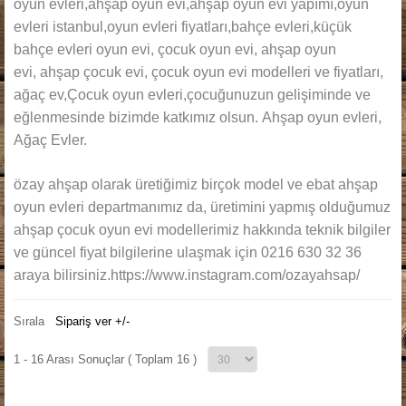
oyun evleri,ahşap oyun evi,ahşap oyun evi yapımı,oyun
Parolanızı mı unuttunuz?
evleri istanbul,oyun evleri fiyatları,bahçe evleri,küçük
Kullanıcı adınızı mı unuttunuz?
bahçe evleri oyun evi, çocuk oyun evi, ahşap oyun
evi, ahşap çocuk evi, çocuk oyun evi modelleri ve fiyatları,
ağaç ev,Çocuk oyun evleri,çocuğunuzun gelişiminde ve
eğlenmesinde bizimde katkımız olsun. Ahşap oyun evleri,
Ağaç Evler.
özay ahşap olarak üretiğimiz birçok model ve ebat ahşap
oyun evleri departmanımız da, üretimini yapmış olduğumuz
ahşap çocuk oyun evi modellerimiz hakkında teknik bilgiler
ve güncel fiyat bilgilerine ulaşmak için 0216 630 32 36
araya bilirsiniz.https://www.instagram.com/ozayahsap/
Sırala
Sipariş ver +/-
1 - 16 Arası Sonuçlar ( Toplam 16 )