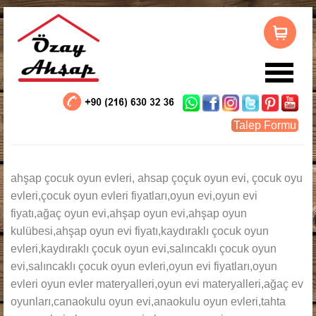
LOG IN
OR
REGISTER
Talep Formu
Kullanıcı Adı
ahşap çocuk oyun evleri, ahsap çoçuk oyun evi, çocuk oyu
Parola
evleri,çocuk oyun evleri fiyatları,oyun evi,oyun evi
fiyatı,ağaç oyun evi,ahşap oyun evi,ahşap oyun
kulübesi,ahşap oyun evi fiyatı,kaydıraklı çocuk oyun
Beni Hatırla
evleri,kaydıraklı çocuk oyun evi,salıncaklı çocuk oyun
evi,salıncaklı çocuk oyun evleri,oyun evi fiyatları,oyun
evleri oyun evler materyalleri,oyun evi materyalleri,ağaç ev
oyunları,canaokulu oyun evi,anaokulu oyun evleri,tahta