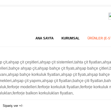
ANA SAYFA
KURUMSAL
ÜRÜNLER (E-S
 çit,ahşap çit çeşitleri,ahşap çit sistemleri,tahta çit fiyatları,ahşa
leri,bahçe ahşap çit,ahşap bahçe çit fiyatı,ahşap bahçe çitleri,b
anı,ahşap bahçe korkuluk fiyatları,ahşap çit fiyatı,ahşap bahçe ç
rnekleri,ahşap çit yapımı,ahşap çit fiyatları,bahçe çiti fiyatları,bahç
luk,ferforje modelleri.ferforje korkuluk fiyatları,ferforje korkuluk
lukları,ferforje balkon korkulukları fiyatları,
Sipariş ver +/-