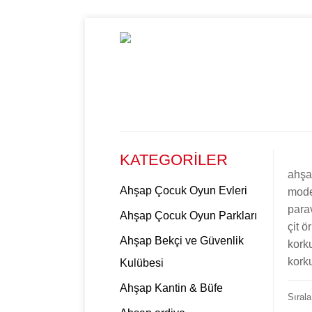
KATEGORİLER
ahşap
Ahşap Çocuk Oyun Evleri
model
parav
Ahşap Çocuk Oyun Parkları
çit ö
Ahşap Bekçi ve Güvenlik
korku
korku
Kulübesi
Ahşap Kantin & Büfe
Sırala