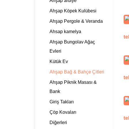
Ahşap ardiye
Ahşap Köpek Kulübesi
Ahşap Pergole & Veranda
Ahsap kamelya
te
Ahşap Bungolav Ağaç
Evleri
Kütük Ev
Ahşap Bağ & Bahçe Çitleri
te
Ahşap Piknik Masası &
Bank
Giriş Takları
Çöp Kovaları
te
Diğerleri