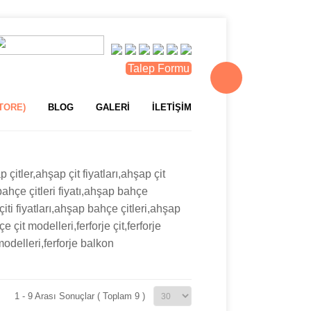
Talep Formu
TORE)
BLOG
GALERİ
İLETİŞİM
p çitler,ahşap çit fiyatları,ahşap çit
ahçe çitleri fiyatı,ahşap bahçe
iti fiyatları,ahşap bahçe çitleri,ahşap
e çit modelleri,ferforje çit,ferforje
 modelleri,ferforje balkon
1 - 9 Arası Sonuçlar ( Toplam 9 )